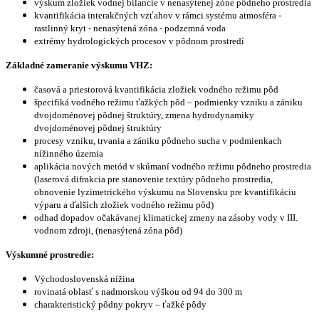
výskum zložiek vodnej bilancie v nenasýtenej zóne pôdneho prostredia
kvantifikácia interakčných vzťahov v rámci systému atmosféra -
rastlinný kryt - nenasýtená zóna - podzemná voda
extrémy hydrologických procesov v pôdnom prostredí
Základné zameranie výskumu VHZ:
časová a priestorová kvantifikácia zložiek vodného režimu pôd
špecifiká vodného režimu ťažkých pôd – podmienky vzniku a zániku
dvojdoménovej pôdnej štruktúry, zmena hydrodynamiky
dvojdoménovej pôdnej štruktúry
procesy vzniku, trvania a zániku pôdneho sucha v podmienkach
nížinného územia
aplikácia nových metód v skúmaní vodného režimu pôdneho prostredia
(laserová difrakcia pre stanovenie textúry pôdneho prostredia,
obnovenie lyzimetrického výskumu na Slovensku pre kvantifikáciu
výparu a ďalších zložiek vodného režimu pôd)
odhad dopadov očakávanej klimatickej zmeny na zásoby vody v III.
vodnom zdroji, (nenasýtená zóna pôd)
Výskumné prostredie:
Východoslovenská nížina
rovinatá oblasť s nadmorskou výškou od 94 do 300 m
charakteristický pôdny pokryv – ťažké pôdy