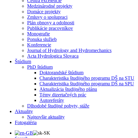
Centrá excelencie
Medzinárodné projekty
Domáce projekty
Zmluvy o spolupraci
Plán obnovy a odolnosti
Publikácie pracovníkov
Monografie
Ponuka služieb
Konferencie
Journal of Hydrology and Hydromechanics
Acta Hydrologica Slovaca
Štúdium
PhD štúdium
Doktorandské štúdium
Charakteristika študijného programu DŠ na STU
Charakteristika študijného programu DŠ na SPU
Aktualizácia študijného plánu
Témy dizertačných prác
Autoreferáty
Dlhodobé študijné pobyty, stáže
Aktuality
Najnovšie aktuality
Fotogaléria