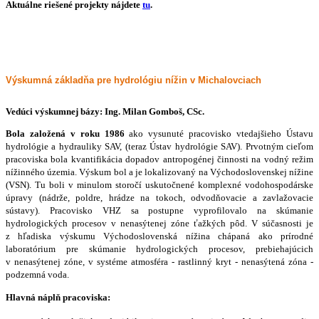
Aktuálne riešené projekty nájdete
tu
.
Výskumná základňa pre hydrológiu nížin v Michalovciach
Vedúci výskumnej bázy: Ing. Milan Gomboš, CSc.
Bola založená v roku 1986
ako vysunuté pracovisko vtedajšieho Ústavu
hydrológie a hydrauliky SAV, (teraz Ústav hydrológie SAV). Prvotným cieľom
pracoviska bola kvantifikácia dopadov antropogénej činnosti na vodný režim
nížinného územia. Výskum bol a je lokalizovaný na Východoslovenskej nížine
(VSN). Tu boli v minulom storočí uskutočnené komplexné vodohospodárske
úpravy (nádrže, poldre, hrádze na tokoch, odvodňovacie a zavlažovacie
sústavy). Pracovisko VHZ sa postupne vyprofilovalo na skúmanie
hydrologických procesov v nenasýtenej zóne ťažkých pôd. V súčasnosti je
z hľadiska výskumu Východoslovenská nížina chápaná ako prírodné
laboratórium pre skúmanie hydrologických procesov, prebiehajúcich
v nenasýtenej zóne, v systéme atmosféra - rastlinný kryt - nenasýtená zóna -
podzemná voda.
Hlavná náplň pracoviska: