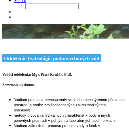
Search
Oddelenie hydrológie podpovrchových vôd
Vedúci oddelenia:
Mgr. Peter Rončák, PhD.
Zameranie výskumu
štúdium procesov prenosu vody vo vodou nenasýtenom pórovitom
prostredí a tvorba zovšeobecnených zákonitostí týchto
procesov;
metódy určovania fyzikálnych charakteristík pôdy a iných
pórovitých prostredí v poľných a laboratórnych podmienkach;
štúdium zákonitostí procesu prenosu vody a látok v