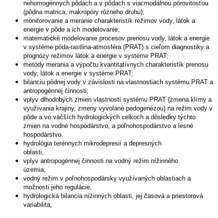
nehomogénnych pôdach a v pôdach s viacmodálnou pórovitosťou
(pôdna matrica, makropóry rôzneho druhu);
monitorovanie a meranie charakteristík režimov vody, látok a
energie v pôde a ich modelovanie;
matematické modelovanie procesov prenosu vody, látok a energie
v systéme pôda-rastlina-atmosféra (PRAT) s cieľom diagnostiky a
prognózy režimov látok a energie v systéme PRAT;
metódy merania a výpočtu kvantitatívnych charakteristík prenosu
vody, látok a energie v systéme PRAT;
bilanciu pôdnej vody v závislosti na vlastnostiach systému PRAT a
antropogénnej činnosti;
vplyv dlhodobých zmien vlastností systému PRAT (zmena klímy a
využívania krajiny, zmeny vyvolané pedogenézou) na režim vody v
pôde a vo väčších hydrologických celkoch a dôsledky týchto
zmien na vodné hospodárstvo, a poľnohospodárstvo a lesné
hospodárstvo.
hydrológia terénnych mikrodepresií a depresných
oblasti,
vplyv antropogénnej činnosti na vodný režim nížinného
územia,
vodný režim v poľnohospodársky využívaných oblastiach a
možnosti jeho regulácie,
hydrologická bilancia nížinných oblasti, jej časová a priestorová
variabilita,