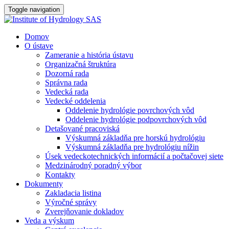
Toggle navigation
Domov
O ústave
Zameranie a história ústavu
Organizačná štruktúra
Dozorná rada
Správna rada
Vedecká rada
Vedecké oddelenia
Oddelenie hydrológie povrchových vôd
Oddelenie hydrológie podpovrchových vôd
Detašované pracoviská
Výskumná základňa pre horskú hydrológiu
Výskumná základňa pre hydrológiu nížin
Úsek vedeckotechnických informácií a počtačovej siete
Medzinárodný poradný výbor
Kontakty
Dokumenty
Zakladacia listina
Výročné správy
Zverejňovanie dokladov
Veda a výskum