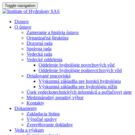
Toggle navigation
Domov
O ústave
Zameranie a história ústavu
Organizačná štruktúra
Dozorná rada
Správna rada
Vedecká rada
Vedecké oddelenia
Oddelenie hydrológie povrchových vôd
Oddelenie hydrológie podpovrchových vôd
Detašované pracoviská
Výskumná základňa pre horskú hydrológiu
Výskumná základňa pre hydrológiu nížin
Úsek vedeckotechnických informácií a počtačovej siete
Medzinárodný poradný výbor
Kontakty
Dokumenty
Zakladacia listina
Výročné správy
Zverejňovanie dokladov
Veda a výskum