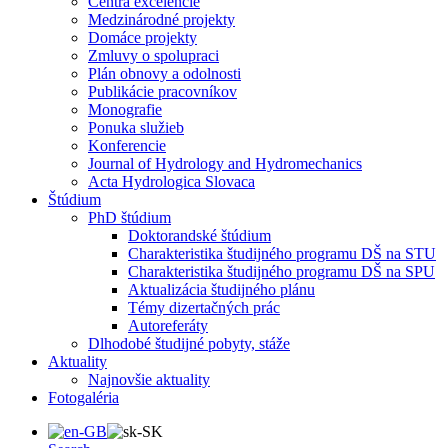
Centrá excelencie
Medzinárodné projekty
Domáce projekty
Zmluvy o spolupraci
Plán obnovy a odolnosti
Publikácie pracovníkov
Monografie
Ponuka služieb
Konferencie
Journal of Hydrology and Hydromechanics
Acta Hydrologica Slovaca
Štúdium
PhD štúdium
Doktorandské štúdium
Charakteristika študijného programu DŠ na STU
Charakteristika študijného programu DŠ na SPU
Aktualizácia študijného plánu
Témy dizertačných prác
Autoreferáty
Dlhodobé študijné pobyty, stáže
Aktuality
Najnovšie aktuality
Fotogaléria