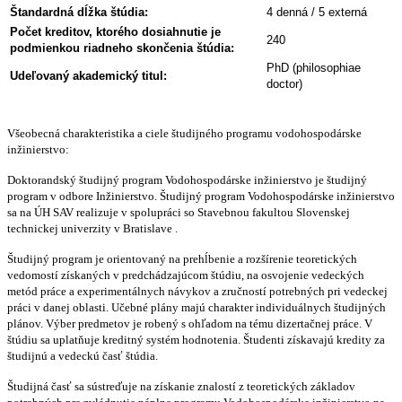
Štandardná dĺžka štúdia:
4 denná / 5 externá
Počet kreditov, ktorého dosiahnutie je
240
podmienkou riadneho skončenia štúdia:
PhD (philosophiae
Udeľovaný akademický titul:
doctor)
Všeobecná charakteristika a ciele študijného programu vodohospodárske
inžinierstvo:
Doktorandský študijný program Vodohospodárske inžinierstvo je študijný
program v odbore Inžinierstvo. Študijný program Vodohospodárske inžinierstvo
sa na ÚH SAV realizuje v spolupráci so Stavebnou fakultou Slovenskej
technickej univerzity v Bratislave .
Študijný program je orientovaný na prehĺbenie a rozšírenie teoretických
vedomostí získaných v predchádzajúcom štúdiu, na osvojenie vedeckých
metód práce a experimentálnych návykov a zručností potrebných pri vedeckej
práci v danej oblasti. Učebné plány majú charakter individuálnych študijných
plánov. Výber predmetov je robený s ohľadom na tému dizertačnej práce. V
štúdiu sa uplatňuje kreditný systém hodnotenia. Študenti získavajú kredity za
študijnú a vedeckú časť štúdia.
Študijná časť sa sústreďuje na získanie znalostí z teoretických základov