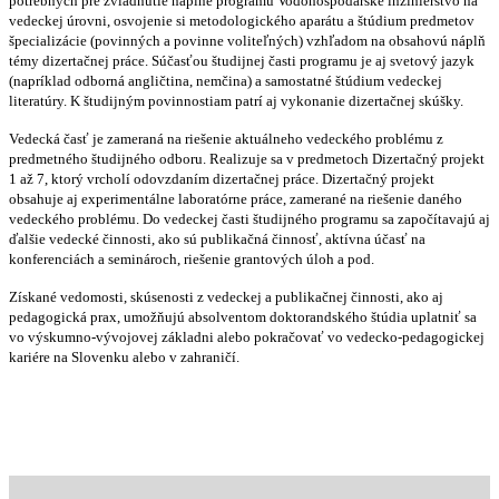
potrebných pre zvládnutie náplne programu Vodohospodárske inžinierstvo na
vedeckej úrovni, osvojenie si metodologického aparátu a štúdium predmetov
špecializácie (povinných a povinne voliteľných) vzhľadom na obsahovú náplň
témy dizertačnej práce. Súčasťou študijnej časti programu je aj svetový jazyk
(napríklad odborná angličtina, nemčina) a samostatné štúdium vedeckej
literatúry. K študijným povinnostiam patrí aj vykonanie dizertačnej skúšky.
Vedecká časť je zameraná na riešenie aktuálneho vedeckého problému z
predmetného študijného odboru. Realizuje sa v predmetoch Dizertačný projekt
1 až 7, ktorý vrcholí odovzdaním dizertačnej práce. Dizertačný projekt
obsahuje aj experimentálne laboratórne práce, zamerané na riešenie daného
vedeckého problému. Do vedeckej časti študijného programu sa započítavajú aj
ďalšie vedecké činnosti, ako sú publikačná činnosť, aktívna účasť na
konferenciách a seminároch, riešenie grantových úloh a pod.
Získané vedomosti, skúsenosti z vedeckej a publikačnej činnosti, ako aj
pedagogická prax, umožňujú absolventom doktorandského štúdia uplatniť sa
vo výskumno-vývojovej základni alebo pokračovať vo vedecko-pedagogickej
kariére na Slovenku alebo v zahraničí.