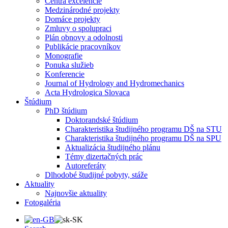
Centrá excelencie
Medzinárodné projekty
Domáce projekty
Zmluvy o spolupraci
Plán obnovy a odolnosti
Publikácie pracovníkov
Monografie
Ponuka služieb
Konferencie
Journal of Hydrology and Hydromechanics
Acta Hydrologica Slovaca
Štúdium
PhD štúdium
Doktorandské štúdium
Charakteristika študijného programu DŠ na STU
Charakteristika študijného programu DŠ na SPU
Aktualizácia študijného plánu
Témy dizertačných prác
Autoreferáty
Dlhodobé študijné pobyty, stáže
Aktuality
Najnovšie aktuality
Fotogaléria