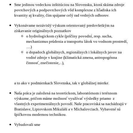
Sme jedinou vedeckou inštitúciou na Slovensku, ktorá skúma zdroje
povrchových a podpovrchových vôd komplexne z hľadiska ich
kvantity aj kvality, čím spájame celý rad vedných odborov.
Vykonávame nezávislý výskum orientovaný predovšetkým na
získavanie originálnych poznatkov
o hydrologickom cykle (príčiny povodní, resp. sucha,
mechanizmus prúdenia a transportu látok vo vodnom prostredí,
.....)
o dopadoch globálnych, regionálnych i lokálnych javov na
vodné zdroje v krajine (klimatická zmena, antropogénna
činnosť, znečistenie,...),
a to ako v podmienkach Slovenska, tak v globálnej mierke.
Naša práca je založená na teoretickom, laboratórnom i terénnom
výskume, pričom máme možnosť využívať výsledky priamo z
vlastných experimentálnych povodí. Naše pracoviská sa nachádzajú v
Bratislave, Liptovskom Mikuláši a v Michalovciach. Vybavené sú
špičkovou modernou technikou.
Vybudovali sme