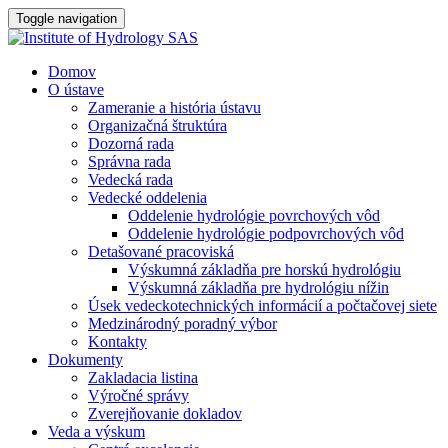
Toggle navigation
Domov
O ústave
Zameranie a história ústavu
Organizačná štruktúra
Dozorná rada
Správna rada
Vedecká rada
Vedecké oddelenia
Oddelenie hydrológie povrchových vôd
Oddelenie hydrológie podpovrchových vôd
Detašované pracoviská
Výskumná základňa pre horskú hydrológiu
Výskumná základňa pre hydrológiu nížin
Úsek vedeckotechnických informácií a počtačovej siete
Medzinárodný poradný výbor
Kontakty
Dokumenty
Zakladacia listina
Výročné správy
Zverejňovanie dokladov
Veda a výskum