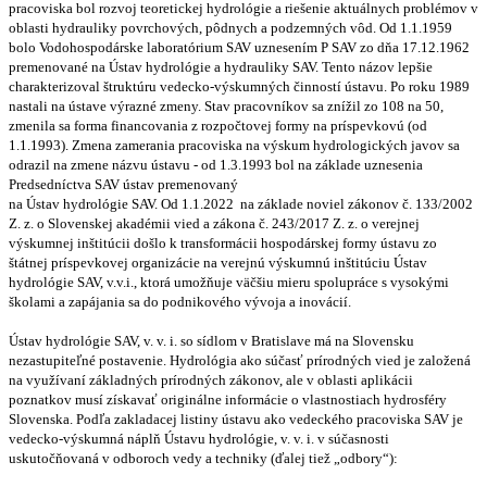
pracoviska bol rozvoj teoretickej hydrológie a riešenie aktuálnych problémov v
oblasti hydrauliky povrchových, pôdnych a podzemných vôd. Od 1.1.1959
bolo Vodohospodárske laboratórium SAV uznesením P SAV zo dňa 17.12.1962
premenované na Ústav hydrológie a hydrauliky SAV. Tento názov lepšie
charakterizoval štruktúru vedecko-výskumných činností ústavu. Po roku 1989
nastali na ústave výrazné zmeny. Stav pracovníkov sa znížil zo 108 na 50,
zmenila sa forma financovania z rozpočtovej formy na príspevkovú (od
1.1.1993). Zmena zamerania pracoviska na výskum hydrologických javov sa
odrazil na zmene názvu ústavu - od 1.3.1993 bol na základe uznesenia
Predsedníctva SAV ústav premenovaný
na Ústav hydrológie SAV. Od 1.1.2022 na základe noviel zákonov č. 133/2002
Z. z. o Slovenskej akadémii vied a zákona č. 243/2017 Z. z. o verejnej
výskumnej inštitúcii došlo k transformácii hospodárskej formy ústavu zo
štátnej príspevkovej organizácie na verejnú výskumnú inštitúciu Ústav
hydrológie SAV, v.v.i., ktorá umožňuje väčšiu mieru spolupráce s vysokými
školami a zapájania sa do podnikového vývoja a inovácií.
Ústav hydrológie SAV, v. v. i. so sídlom v Bratislave má na Slovensku
nezastupiteľné postavenie. Hydrológia ako súčasť prírodných vied je založená
na využívaní základných prírodných zákonov, ale v oblasti aplikácii
poznatkov musí získavať originálne informácie o vlastnostiach hydrosféry
Slovenska. Podľa zakladacej listiny ústavu ako vedeckého pracoviska SAV je
vedecko-výskumná náplň Ústavu hydrológie, v. v. i. v súčasnosti
uskutočňovaná v odboroch vedy a techniky (ďalej tiež „odbory“):