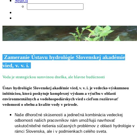
Search
Zameranie Ústavu hydrológie Slovenskej akadémie
vied, v. v. i.
Voda je strategickou surovinou dneška, ale hlavne budúcnosti
Ústav hydrológie Slovenskej akadémie vied, v. v. i.
je vedecko-výskumnou
inštitúciou, ktorá poskytuje komplexný výskum a výučbu v oblasti
environmentálnych a vodohospodárskych vied s cieľom rozširovať
vedomosti o obehu a kvalite vody v prírode.
Naše dlhoročné skúsenosti a jedinečná kombinácia vedeckej
odbornosti našich pracovníkov nám umožňujú navrhovať
uskutočniteľné riešenia súčasných problémov z oblasti hydrológie v
rámci Slovenska, ale i v podmienkach celého sveta.