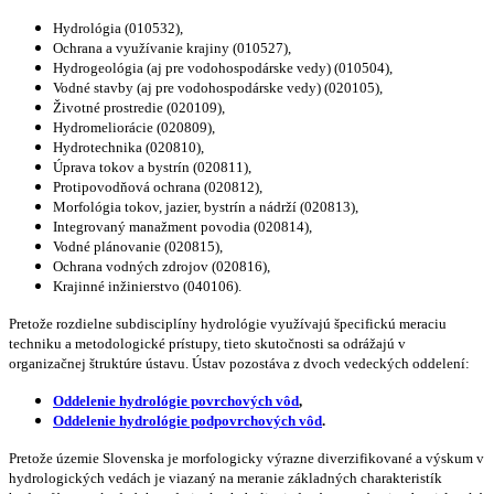
Hydrológia (010532),
Ochrana a využívanie krajiny (010527),
Hydrogeológia (aj pre vodohospodárske vedy) (010504),
Vodné stavby (aj pre vodohospodárske vedy) (020105),
Životné prostredie (020109),
Hydromeliorácie (020809),
Hydrotechnika (020810),
Úprava tokov a bystrín (020811),
Protipovodňová ochrana (020812),
Morfológia tokov, jazier, bystrín a nádrží (020813),
Integrovaný manažment povodia (020814),
Vodné plánovanie (020815),
Ochrana vodných zdrojov (020816),
Krajinné inžinierstvo (040106).
Pretože rozdielne subdisciplíny hydrológie využívajú špecifickú meraciu
techniku a metodologické prístupy, tieto skutočnosti sa odrážajú v
organizačnej štruktúre ústavu. Ústav pozostáva z dvoch vedeckých oddelení:
Oddelenie hydrológie povrchových vôd
,
Oddelenie hydrológie podpovrchových vôd
.
Pretože územie Slovenska je morfologicky výrazne diverzifikované a výskum v
hydrologických vedách je viazaný na meranie základných charakteristík