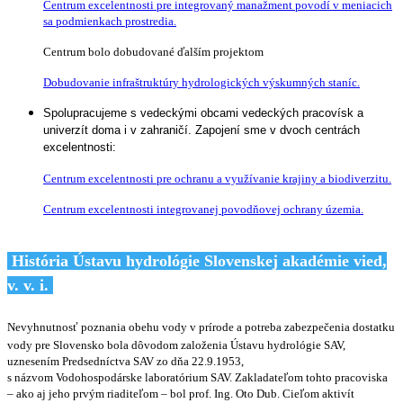
Centrum excelentnosti pre integrovaný manažment povodí v meniacich
sa podmienkach prostredia.
Centrum bolo dobudované ďalším projektom
Dobudovanie infraštruktúry hydrologických výskumných staníc.
Spolupracujeme s vedeckými obcami vedeckých pracovísk a
univerzít doma i v zahraničí. Zapojení sme v dvoch centrách
excelentnosti:
Centrum excelentnosti pre ochranu a využívanie krajiny a biodiverzitu.
Centrum excelentnosti integrovanej povodňovej ochrany územia.
História Ústavu hydrológie Slovenskej akadémie vied,
v. v. i.
Nevyhnutnosť poznania obehu vody v prírode a potreba zabezpečenia dostatku
vody pre Slovensko bola dôvodom založenia Ústavu hydrológie SAV,
uznesením Predsedníctva SAV zo dňa 22.9.1953,
s názvom Vodohospodárske laboratórium SAV. Zakladateľom tohto pracoviska
– ako aj jeho prvým riaditeľom – bol prof. Ing. Oto Dub. Cieľom aktivít