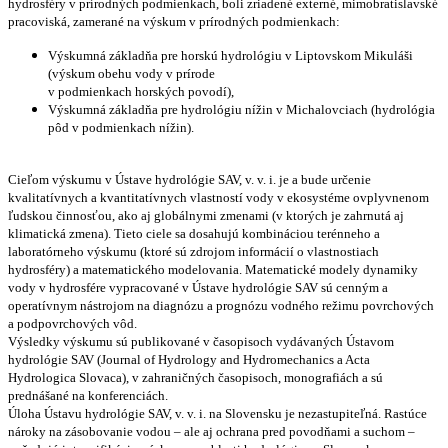
hydrosféry v prírodných podmienkach, boli zriadené externé, mimobratislavské
pracoviská, zamerané na výskum v prírodných podmienkach:
Výskumná základňa pre horskú hydrológiu v Liptovskom Mikuláši
(výskum obehu vody v prírode
v podmienkach horských povodí),
Výskumná základňa pre hydrológiu nížin v Michalovciach (hydrológia
pôd v podmienkach nížin).
Cieľom výskumu v Ústave hydrológie SAV, v. v. i. je a bude určenie
kvalitatívnych a kvantitatívnych vlastností vody v ekosystéme ovplyvnenom
ľudskou činnosťou, ako aj globálnymi zmenami (v ktorých je zahrnutá aj
klimatická zmena). Tieto ciele sa dosahujú kombináciou terénneho a
laboratórneho výskumu (ktoré sú zdrojom informácií o vlastnostiach
hydrosféry) a matematického modelovania. Matematické modely dynamiky
vody v hydrosfére vypracované v Ústave hydrológie SAV sú cenným a
operatívnym nástrojom na diagnózu a prognózu vodného režimu povrchových
a podpovrchových vôd.
Výsledky výskumu sú publikované v časopisoch vydávaných Ústavom
hydrológie SAV (Journal of Hydrology and Hydromechanics a Acta
Hydrologica Slovaca), v zahraničných časopisoch, monografiách a sú
prednášané na konferenciách.
Úloha Ústavu hydrológie SAV, v. v. i. na Slovensku je nezastupiteľná. Rastúce
nároky na zásobovanie vodou – ale aj ochrana pred povodňami a suchom –