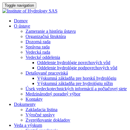
Toggle navigation
Domov
O ústave
Zameranie a história ústavu
Organizačná štruktúra
Dozorná rada
Správna rada
Vedecká rada
Vedecké oddelenia
Oddelenie hydrológie povrchových vôd
Oddelenie hydrológie podpovrchových vôd
Detašované pracoviská
Výskumná základňa pre horskú hydrológiu
Výskumná základňa pre hydrológiu nížin
Úsek vedeckotechnických informácií a počtačovej siete
Medzinárodný poradný výbor
Kontakty
Dokumenty
Zakladacia listina
Výročné správy
Zverejňovanie dokladov
Veda a výskum