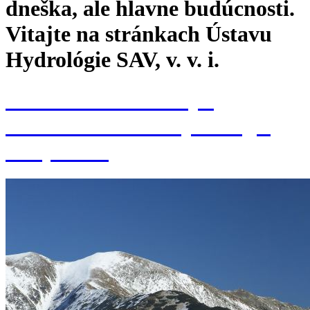
dneška, ale hlavne budúcnosti.
Vitajte na stránkach Ústavu
Hydrológie SAV, v. v. i.
Konferencia k 70. výr.
založenia Ústavu hydrológie
SAV, v. v. i.