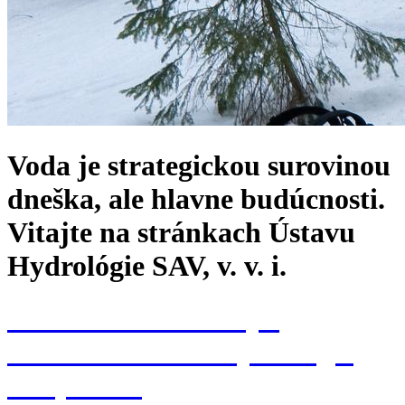
Voda je strategickou surovinou
dneška, ale hlavne budúcnosti.
Vitajte na stránkach Ústavu
Hydrológie SAV, v. v. i.
Konferencia k 70. výr.
založenia Ústavu hydrológie
SAV, v. v. i.