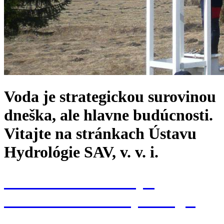
Voda je strategickou surovinou
dneška, ale hlavne budúcnosti.
Vitajte na stránkach Ústavu
Hydrológie SAV, v. v. i.
Konferencia k 70. výr.
založenia Ústavu hydrológie
SAV, v. v. i.