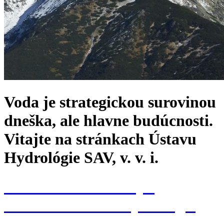
Voda je strategickou surovinou
dneška, ale hlavne budúcnosti.
Vitajte na stránkach Ústavu
Hydrológie SAV, v. v. i.
Konferencia k 70. výr.
založenia Ústavu hydrológie
SAV, v. v. i.