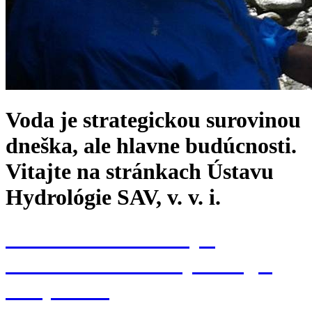
Voda je strategickou surovinou
dneška, ale hlavne budúcnosti.
Vitajte na stránkach Ústavu
Hydrológie SAV, v. v. i.
Konferencia k 70. výr.
založenia Ústavu hydrológie
SAV, v. v. i.