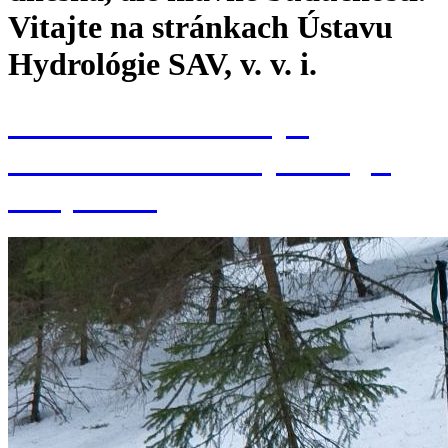
Vitajte na stránkach Ústavu
Hydrológie SAV, v. v. i.
Konferencia k 70. výr.
založenia Ústavu hydrológie
SAV, v. v. i.