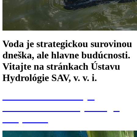
Voda je strategickou surovinou
dneška, ale hlavne budúcnosti.
Vitajte na stránkach Ústavu
Hydrológie SAV, v. v. i.
Konferencia k 70. výr.
založenia Ústavu hydrológie
SAV, v. v. i.