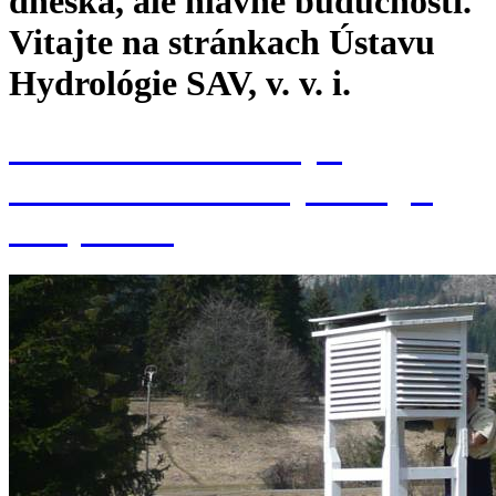
dneška, ale hlavne budúcnosti.
Vitajte na stránkach Ústavu
Hydrológie SAV, v. v. i.
Konferencia k 70. výr.
založenia Ústavu hydrológie
SAV, v. v. i.