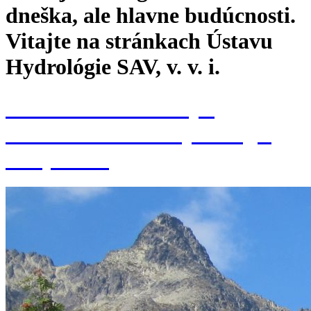
dneška, ale hlavne budúcnosti.
Vitajte na stránkach Ústavu
Hydrológie SAV, v. v. i.
Konferencia k 70. výr.
založenia Ústavu hydrológie
SAV, v. v. i.