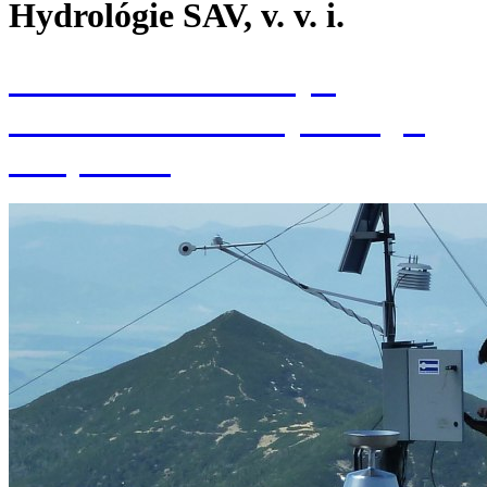
Hydrológie SAV, v. v. i.
Konferencia k 70. výr.
založenia Ústavu hydrológie
SAV, v. v. i.