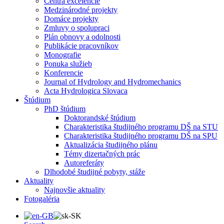
Centrá excelencie
Medzinárodné projekty
Domáce projekty
Zmluvy o spolupraci
Plán obnovy a odolnosti
Publikácie pracovníkov
Monografie
Ponuka služieb
Konferencie
Journal of Hydrology and Hydromechanics
Acta Hydrologica Slovaca
Štúdium
PhD štúdium
Doktorandské štúdium
Charakteristika študijného programu DŠ na STU
Charakteristika študijného programu DŠ na SPU
Aktualizácia študijného plánu
Témy dizertačných prác
Autoreferáty
Dlhodobé študijné pobyty, stáže
Aktuality
Najnovšie aktuality
Fotogaléria