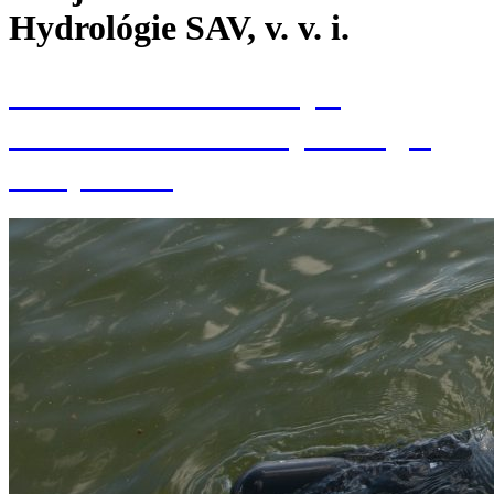
Hydrológie SAV, v. v. i.
Konferencia k 70. výr.
založenia Ústavu hydrológie
SAV, v. v. i.