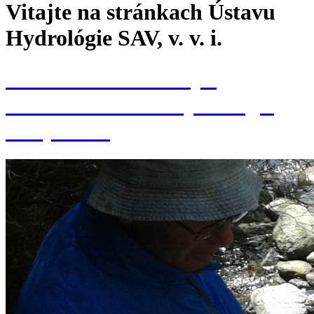
Vitajte na stránkach Ústavu
Hydrológie SAV, v. v. i.
Konferencia k 70. výr.
založenia Ústavu hydrológie
SAV, v. v. i.