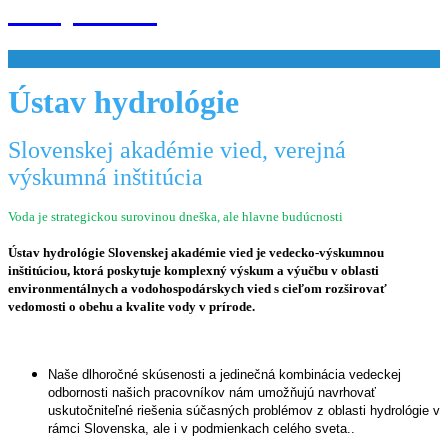
SAV, v. v. i.
Ústav hydrológie
Slovenskej akadémie vied,
verejná
výskumná inštitúcia
Voda je strategickou surovinou dneška, ale hlavne budúcnosti
Ústav hydrológie Slovenskej akadémie vied je vedecko-výskumnou
inštitúciou, ktorá poskytuje komplexný výskum a výučbu v oblasti
environmentálnych a vodohospodárskych vied s cieľom rozširovať
vedomosti o obehu a kvalite vody v prírode.
Naše dlhoročné skúsenosti a jedinečná kombinácia vedeckej
odbornosti našich pracovníkov nám umožňujú navrhovať
uskutočniteľné riešenia súčasných problémov z oblasti hydrológie v
rámci Slovenska, ale i v podmienkach celého sveta..