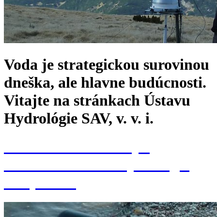
Voda je strategickou surovinou
dneška, ale hlavne budúcnosti.
Vitajte na stránkach Ústavu
Hydrológie SAV, v. v. i.
Konferencia k 70. výr.
založenia Ústavu hydrológie
SAV, v. v. i.