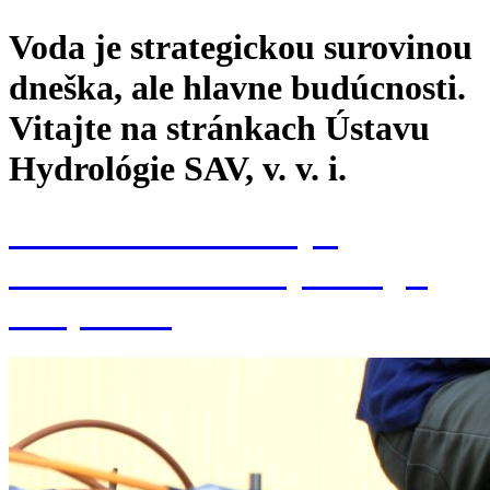
Voda je strategickou surovinou
dneška, ale hlavne budúcnosti.
Vitajte na stránkach Ústavu
Hydrológie SAV, v. v. i.
Konferencia k 70. výr.
založenia Ústavu hydrológie
SAV, v. v. i.