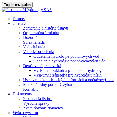
Toggle navigation
Domov
O ústave
Zameranie a história ústavu
Organizačná štruktúra
Dozorná rada
Správna rada
Vedecká rada
Vedecké oddelenia
Oddelenie hydrológie povrchových vôd
Oddelenie hydrológie podpovrchových vôd
Detašované pracoviská
Výskumná základňa pre horskú hydrológiu
Výskumná základňa pre hydrológiu nížin
Úsek vedeckotechnických informácií a počtačovej siete
Medzinárodný poradný výbor
Kontakty
Dokumenty
Zakladacia listina
Výročné správy
Zverejňovanie dokladov
Veda a výskum