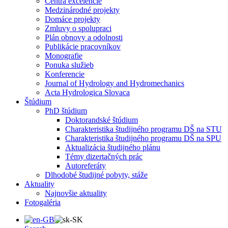
Centrá excelencie
Medzinárodné projekty
Domáce projekty
Zmluvy o spolupraci
Plán obnovy a odolnosti
Publikácie pracovníkov
Monografie
Ponuka služieb
Konferencie
Journal of Hydrology and Hydromechanics
Acta Hydrologica Slovaca
Štúdium
PhD štúdium
Doktorandské štúdium
Charakteristika študijného programu DŠ na STU
Charakteristika študijného programu DŠ na SPU
Aktualizácia študijného plánu
Témy dizertačných prác
Autoreferáty
Dlhodobé študijné pobyty, stáže
Aktuality
Najnovšie aktuality
Fotogaléria