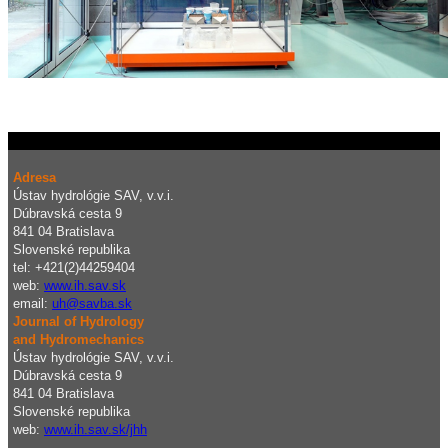
Adresa
Ústav hydrológie SAV, v.v.i.
Dúbravská cesta 9
841 04 Bratislava
Slovenské republika
tel: +421(2)44259404
web:
www.ih.sav.sk
email:
uh@savba.sk
Journal of Hydrology
and Hydromechanics
Ústav hydrológie SAV, v.v.i.
Dúbravská cesta 9
841 04 Bratislava
Slovenské republika
web:
www.ih.sav.sk/jhh