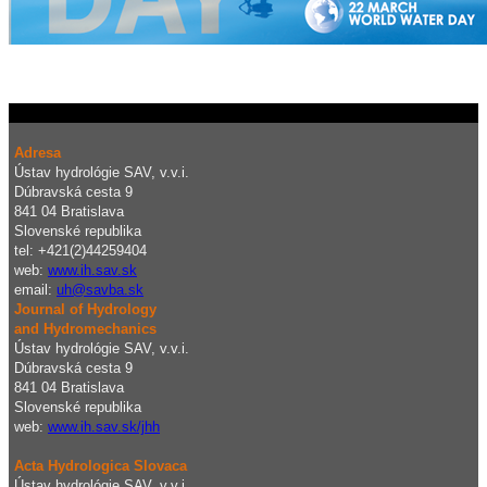
Adresa
Ústav hydrológie SAV, v.v.i.
Dúbravská cesta 9
841 04 Bratislava
Slovenské republika
tel: +421(2)44259404
web:
www.ih.sav.sk
email:
uh@savba.sk
Journal of Hydrology
and Hydromechanics
Ústav hydrológie SAV, v.v.i.
Dúbravská cesta 9
841 04 Bratislava
Slovenské republika
web:
www.ih.sav.sk/jhh
Acta Hydrologica Slovaca
Ústav hydrológie SAV, v.v.i.