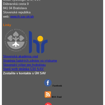
Dúbravská cesta 9
841 04 Bratislava
Slovenské republika
web:
www.ih.sav.sk/ah
Linky
Slovenská akadémia vied
Stratégia ľudských zdrojov vo výskume
Slovenský výbor pre hydrológiu
Stará web stránka ÚH SAV
Zostaňte v kontakte s ÚH SAV
Facebook
RSS Feed