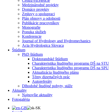
Centrá excelencie
Medzinárodné projekty
Domáce projekty
Zmluvy o spolupraci
Plán obnovy a odolnosti
Publikácie pracovníkov
Monografie
Ponuka služieb
Konferencie
Journal of Hydrology and Hydromechanics
Acta Hydrologica Slovaca
Štúdium
PhD štúdium
Doktorandské štúdium
Charakteristika študijného programu DŠ na STU
Charakteristika študijného programu DŠ na SPU
Aktualizácia študijného plánu
Témy dizertačných prác
Autoreferáty
Dlhodobé študijné pobyty, stáže
Aktuality
Najnovšie aktuality
Fotogaléria