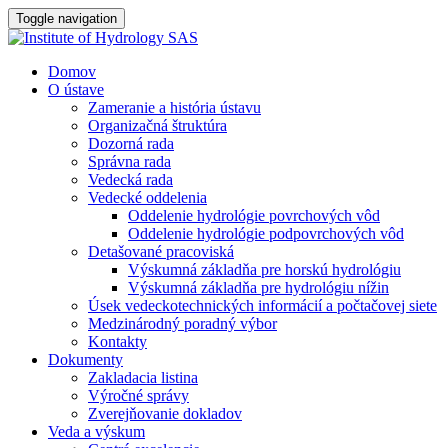
Toggle navigation
Domov
O ústave
Zameranie a história ústavu
Organizačná štruktúra
Dozorná rada
Správna rada
Vedecká rada
Vedecké oddelenia
Oddelenie hydrológie povrchových vôd
Oddelenie hydrológie podpovrchových vôd
Detašované pracoviská
Výskumná základňa pre horskú hydrológiu
Výskumná základňa pre hydrológiu nížin
Úsek vedeckotechnických informácií a počtačovej siete
Medzinárodný poradný výbor
Kontakty
Dokumenty
Zakladacia listina
Výročné správy
Zverejňovanie dokladov
Veda a výskum