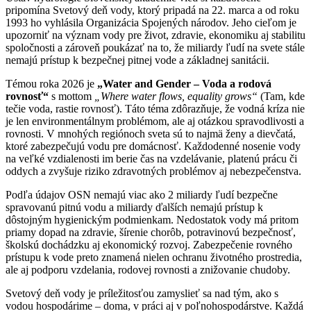
pripomína Svetový deň vody, ktorý pripadá na 22. marca a od roku
1993 ho vyhlásila Organizácia Spojených národov. Jeho cieľom je
upozorniť na význam vody pre život, zdravie, ekonomiku aj stabilitu
spoločnosti a zároveň poukázať na to, že miliardy ľudí na svete stále
nemajú prístup k bezpečnej pitnej vode a základnej sanitácii.
Témou roka 2026 je
„Water and Gender – Voda a rodová
rovnosť“
s mottom
„Where water flows, equality grows“
(Tam, kde
tečie voda, rastie rovnosť). Táto téma zdôrazňuje, že vodná kríza nie
je len environmentálnym problémom, ale aj otázkou spravodlivosti a
rovnosti. V mnohých regiónoch sveta sú to najmä ženy a dievčatá,
ktoré zabezpečujú vodu pre domácnosť. Každodenné nosenie vody
na veľké vzdialenosti im berie čas na vzdelávanie, platenú prácu či
oddych a zvyšuje riziko zdravotných problémov aj nebezpečenstva.
Podľa údajov OSN nemajú viac ako 2 miliardy ľudí bezpečne
spravovanú pitnú vodu a miliardy ďalších nemajú prístup k
dôstojným hygienickým podmienkam. Nedostatok vody má pritom
priamy dopad na zdravie, šírenie chorôb, potravinovú bezpečnosť,
školskú dochádzku aj ekonomický rozvoj. Zabezpečenie rovného
prístupu k vode preto znamená nielen ochranu životného prostredia,
ale aj podporu vzdelania, rodovej rovnosti a znižovanie chudoby.
Svetový deň vody je príležitosťou zamyslieť sa nad tým, ako s
vodou hospodárime – doma, v práci aj v poľnohospodárstve. Každá